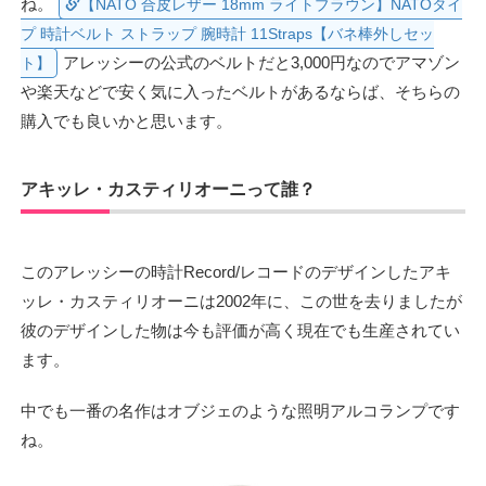
ね。
【NATO 合皮レザー 18mm ライトブラウン】NATOタイ
プ 時計ベルト ストラップ 腕時計 11Straps【バネ棒外しセッ
アレッシーの公式のベルトだと3,000円なのでアマゾン
ト】
や楽天などで安く気に入ったベルトがあるならば、そちらの
購入でも良いかと思います。
アキッレ・カスティリオーニって誰？
このアレッシーの時計Record/レコードのデザインしたアキ
ッレ・カスティリオーニは2002年に、この世を去りましたが
彼のデザインした物は今も評価が高く現在でも生産されてい
ます。
中でも一番の名作はオブジェのような照明アルコランプです
ね。