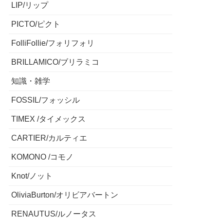
LIP/リップ
PICTO/ピクト
FolliFollie/フォリフォリ
BRILLAMICO/ブリラミコ
知識・雑学
FOSSIL/フォッシル
TIMEX /タイメックス
CARTIER/カルティエ
KOMONO /コモノ
Knot/ノット
OliviaBurton/オリビアバートン
RENAUTUS/ルノータス