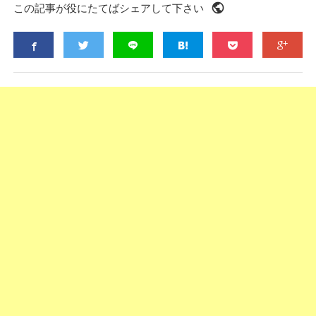
public
この記事が役にたてばシェアして下さい