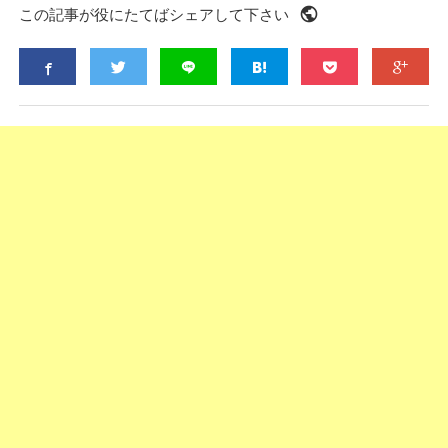
public
この記事が役にたてばシェアして下さい