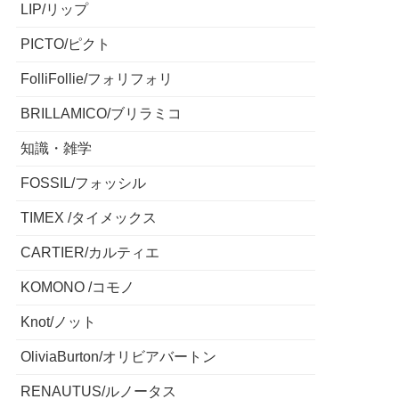
LIP/リップ
PICTO/ピクト
FolliFollie/フォリフォリ
BRILLAMICO/ブリラミコ
知識・雑学
FOSSIL/フォッシル
TIMEX /タイメックス
CARTIER/カルティエ
KOMONO /コモノ
Knot/ノット
OliviaBurton/オリビアバートン
RENAUTUS/ルノータス