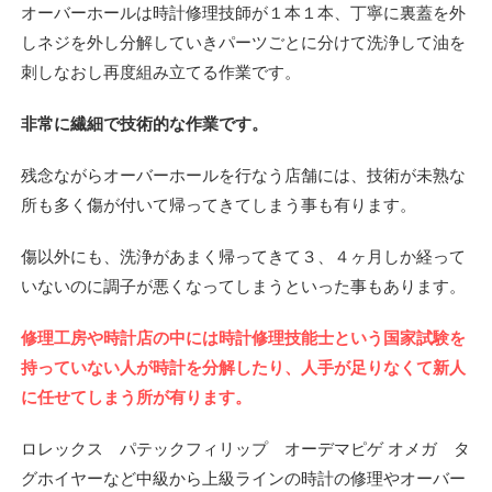
オーバーホールは時計修理技師が１本１本、丁寧に裏蓋を外
しネジを外し分解していきパーツごとに分けて洗浄して油を
刺しなおし再度組み立てる作業です。
非常に繊細で技術的な作業です。
残念ながらオーバーホールを行なう店舗には、技術が未熟な
所も多く傷が付いて帰ってきてしまう事も有ります。
傷以外にも、洗浄があまく帰ってきて３、４ヶ月しか経って
いないのに調子が悪くなってしまうといった事もあります。
修理工房や時計店の中には時計修理技能士という国家試験を
持っていない人が時計を分解したり、人手が足りなくて新人
に任せてしまう所が有ります。
ロレックス パテックフィリップ オーデマピゲ オメガ タ
グホイヤーなど中級から上級ラインの時計の修理やオーバー