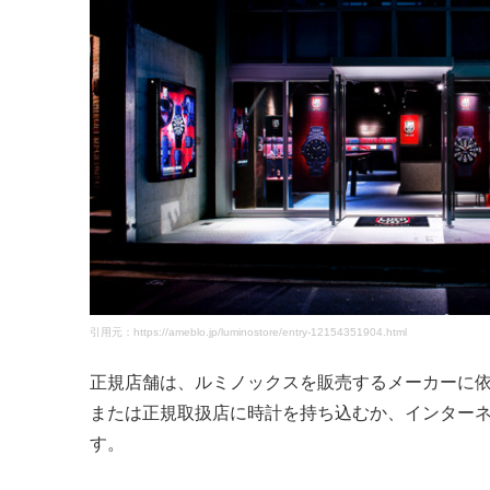
引用元：https://ameblo.jp/luminostore/entry-12154351904.html
正規店舗は、ルミノックスを販売するメーカーに依頼
または正規取扱店に時計を持ち込むか、インター
す。