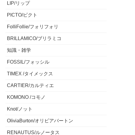
LIP/リップ
PICTO/ピクト
FolliFollie/フォリフォリ
BRILLAMICO/ブリラミコ
知識・雑学
FOSSIL/フォッシル
TIMEX /タイメックス
CARTIER/カルティエ
KOMONO /コモノ
Knot/ノット
OliviaBurton/オリビアバートン
RENAUTUS/ルノータス