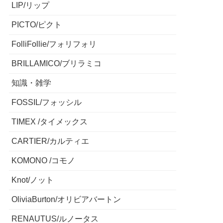
LIP/リップ
PICTO/ピクト
FolliFollie/フォリフォリ
BRILLAMICO/ブリラミコ
知識・雑学
FOSSIL/フォッシル
TIMEX /タイメックス
CARTIER/カルティエ
KOMONO /コモノ
Knot/ノット
OliviaBurton/オリビアバートン
RENAUTUS/ルノータス