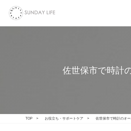
佐世保市で時計
TOP
>
お役立ち・サポートケア
>
佐世保市で時計のオー