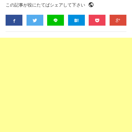
public
この記事が役にたてばシェアして下さい