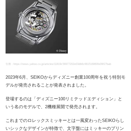
引用：https://news.yahoo.co.jp/articles/11819c56977202e03db6c661516860fe09f27bab
2023年6月、SEIKOからディズニー創業100周年を祝う特別モ
デルが発売されることが発表されました。
登場するのは「ディズニー100リミテッドエディション」と
いう名のモデルで、2機種展開で発売されます。
これまでのロレックスミッキーとは一風変わったSEIKOらし
いシックなデザインが特徴で、文字盤にはミッキーのプリン