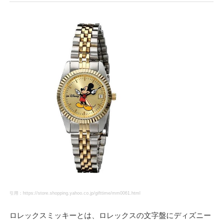
引用：https://store.shopping.yahoo.co.jp/gifttime/mm0061.html
ロレックスミッキーとは、ロレックスの文字盤にディズニー