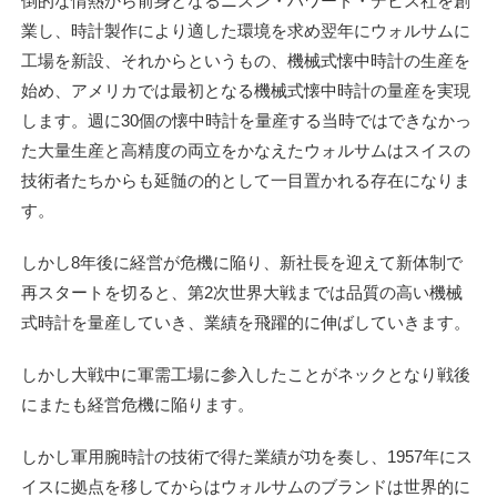
倒的な情熱から前身となるニスン・ハワード・デビス社を創
業し、時計製作により適した環境を求め翌年にウォルサムに
工場を新設、それからというもの、機械式懐中時計の生産を
始め、アメリカでは最初となる機械式懐中時計の量産を実現
します。週に30個の懐中時計を量産する当時ではできなかっ
た大量生産と高精度の両立をかなえたウォルサムはスイスの
技術者たちからも延髄の的として一目置かれる存在になりま
す。
しかし8年後に経営が危機に陥り、新社長を迎えて新体制で
再スタートを切ると、第2次世界大戦までは品質の高い機械
式時計を量産していき、業績を飛躍的に伸ばしていきます。
しかし大戦中に軍需工場に参入したことがネックとなり戦後
にまたも経営危機に陥ります。
しかし軍用腕時計の技術で得た業績が功を奏し、1957年にス
イスに拠点を移してからはウォルサムのブランドは世界的に