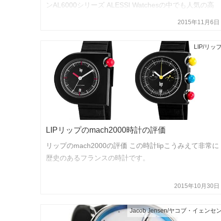
ンAL6000シリーズ ALESSI Watchesの中でも人気の高
いアキッレ・カスティリオーニモデルです。
2015年11月6日
LIP/リッ
LIPリップのmach2000時計の評価
リップのmach2000の評価 この時計lipこうみえて非常に
歴史のあるフランスの時計です。
2015年10月30日
Jacob Jensen/ヤコブ・イェンセ