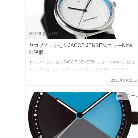
ヤコブイェンセンJACOB JENSEN,ニューNew
の評価
ヤコブイェンセンJACOB JENSEN,ニューNewのレビュ
ー この時計はヤコブ・イェンセンのモデルの中でも、
最もシンプルなモデルです。 全体のフォルムはスッキ
2015年8月20日
リとしていてエッジの効いたフォルムで作られていま
す、腕時計…
noon/ヌー