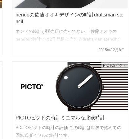
nendoの佐藤オオキデザインの時計draftsman ste
ncil
ネンドの時計が販売店に売ってない。 佐藤オオキの
nendoの時計では2作品目に当たるdraftsman stencilで
すね。
2015年12月8日
ー
PICTO/ピクト
PICTOピクトの時計ミニマルな北欧時計
PICTOピクトの時計の評価 この時計は世界で始めての
回転式ダイヤルの時計です。