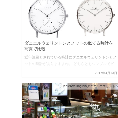
ダニエルウェリントンとノットの似てる時計を
写真で比較
近年注目とされている時計にダニエルウェリントンとノ
ットの時計がありますよね。 どちらともシンプルでビ
ジネスシーンでも、カジュアルでも付けれる時計でデザ
2017年4月13日
インが似ています。 しかし、じっくり見ると色々と互
いに個性があり違いま…
DanielWellington/ダニエルウエリント