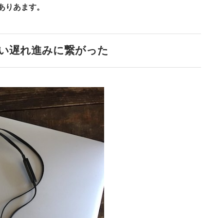
ありあます。
い遅れ進みに繋がった