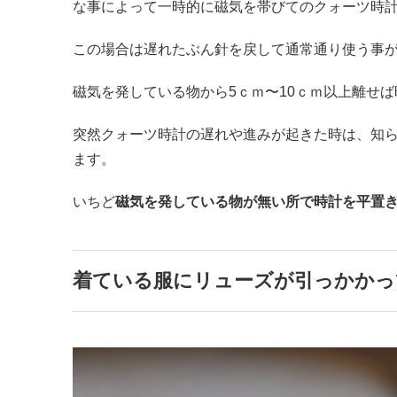
な事によって一時的に磁気を帯びてのクォーツ時
この場合は遅れたぶん針を戻して通常通り使う事
磁気を発している物から5ｃｍ〜10ｃｍ以上離せ
突然クォーツ時計の遅れや進みが起きた時は、知
ます。
いちど
磁気を発している物が無い所で時計を平置
着ている服にリューズが引っかかっ