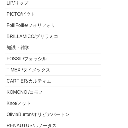
LIP/リップ
PICTO/ピクト
FolliFollie/フォリフォリ
BRILLAMICO/ブリラミコ
知識・雑学
FOSSIL/フォッシル
TIMEX /タイメックス
CARTIER/カルティエ
KOMONO /コモノ
Knot/ノット
OliviaBurton/オリビアバートン
RENAUTUS/ルノータス