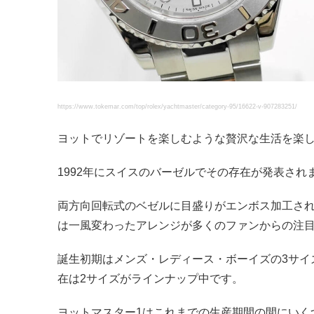
https://www.tokemar.com/top/rolex/yachtmaster/category-95/16622-v-907283251/
ヨットでリゾートを楽しむような贅沢な生活を楽し
1992年にスイスのバーゼルでその存在が発表され
両方向回転式のベゼルに目盛りがエンボス加工さ
は一風変わったアレンジが多くのファンからの注
誕生初期はメンズ・レディース・ボーイズの3サイ
在は2サイズがラインナップ中です。
ヨットマスター1はこれまでの生産期間の間にいく