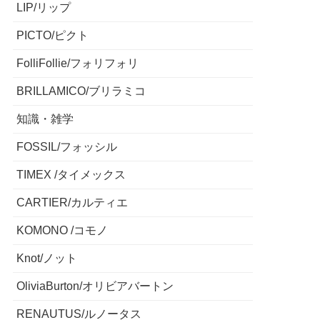
LIP/リップ
PICTO/ピクト
FolliFollie/フォリフォリ
BRILLAMICO/ブリラミコ
知識・雑学
FOSSIL/フォッシル
TIMEX /タイメックス
CARTIER/カルティエ
KOMONO /コモノ
Knot/ノット
OliviaBurton/オリビアバートン
RENAUTUS/ルノータス